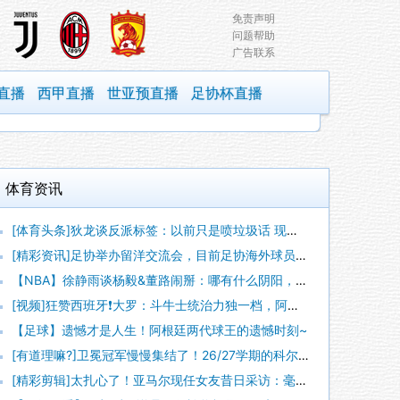
免责声明
问题帮助
广告联系
直播
西甲直播
世亚预直播
足协杯直播
体育资讯
[体育头条]狄龙谈反派标签：以前只是喷垃圾话 现在我用它来展
[精彩资讯]足协举办留洋交流会，目前足协海外球员专版收录12
【NBA】徐静雨谈杨毅&董路闹掰：哪有什么阴阳，各自表达看法
[视频]狂赞西班牙❗大罗：斗牛士统治力独一档，阿根廷有梅西也
【足球】遗憾才是人生！阿根廷两代球王的遗憾时刻~
[有道理嘛?]卫冕冠军慢慢集结了！26/27学期的科尔尼开学
[精彩剪辑]太扎心了！亚马尔现任女友昔日采访：毫无疑问更喜欢