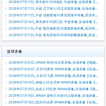
2026年07月17日_青岛海牛VS河南队 中超录像_全场录像【全场回放】
2026年07月17日_中超 辽宁铁人VS北京国安录像_全场录像【高清回放】
2026年07月17日_中超 成都蓉城VS青岛西海岸录像_高清录像【全场回放】
2026年07月14日_青岛海牛VS浙江队 中超录像_全场录像【高清回放】
2026年07月11日_中超 重庆铜梁龙VS成都蓉城录像_高清录像【全场回放】
2026年07月11日_中超 青岛西海岸VS深圳新鹏城录像_高清录像【全场回放】
篮球录像
2026年07月20日_WNBA 阳光VS水星录像_全场录像【视频集锦】
2026年07月20日_天空VS梦想 WNBA录像_全场录像【全场回放】
2026年07月20日_火花VS飞翼 WNBA录像_高清录像【全场回放】
2026年07月19日_神秘人VS女武神 WNBA录像_全场录像【视频集锦】
2026年07月19日_自由人VS狂热 WNBA录像_全场录像【视频集锦】
2026年07月19日_WNBA 波特兰火焰VS山猫录像_全场录像【视频集锦】
2026年07月18日_阳光VS水星 WNBA录像_全场录像【全场回放】