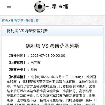
展开菜单
首页
>
其他赛事
>
热门比赛
德利塔 VS 考诺萨基列斯
德利塔 VS 考诺萨基列斯
【直播时间】：
2026-07-08 00:00:00
【比赛状态】：
已完赛
【赛事分类】：
欧冠
【比赛详情】：
北京时间2026年07月08日 00:00分，欧洲冠
军联赛 : 德利塔VS考诺萨基列斯高清在线直播，无插件观看比
赛。本站同步官方直播源准时直播，比赛数据实时更新。比赛
结束后可以在本站查看比赛全程录像、比赛比分、赛事结果、
赛事相关新闻报道，以及欧洲冠军联赛的最新赛事直播，比赛
录像，比赛视频下载，精彩片段集锦等。同时还提供印联杯,印
班甲,阿塞甲,发展杯U17,萨亚联,大洋冠U19,罗超杯,美篮冠,