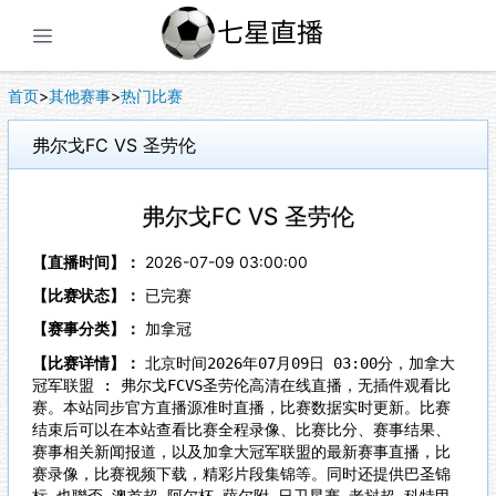
展开菜单
首页
>
其他赛事
>
热门比赛
弗尔戈FC VS 圣劳伦
弗尔戈FC VS 圣劳伦
【直播时间】：
2026-07-09 03:00:00
【比赛状态】：
已完赛
【赛事分类】：
加拿冠
【比赛详情】：
北京时间2026年07月09日 03:00分，加拿大
冠军联盟 : 弗尔戈FCVS圣劳伦高清在线直播，无插件观看比
赛。本站同步官方直播源准时直播，比赛数据实时更新。比赛
结束后可以在本站查看比赛全程录像、比赛比分、赛事结果、
赛事相关新闻报道，以及加拿大冠军联盟的最新赛事直播，比
赛录像，比赛视频下载，精彩片段集锦等。同时还提供巴圣锦
标,也聯盃,澳首超,阿尔杯,萨尔附,日卫星赛,老挝超,科特甲,