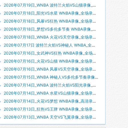
2026年07月19日_WNBA 波特兰火焰VS山猫录像_全场录像【视频集锦】
2026年07月18日_阳光VS水星 WNBA录像_全场录像【全场回放】
2026年07月18日_风暴VS狂热 WNBA录像_全场录像【全场回放】
2026年07月18日_梦想VS多伦多节奏 WNBA录像_全场录像【高清回放】
2026年07月18日_WNBA 火花VS天空录像_全场录像【高清回放】
2026年07月17日 波特兰火焰VS神秘人 WNBA_全场录像【全场回放】
2026年07月16日_女武神VS狂热 WNBA录像_全场录像【高清回放】
2026年07月16日_火花VS山猫 WNBA录像_全场录像【高清回放】
2026年07月16日_WNBA 风暴VS天空录像_全场录像【高清回放】
2026年07月15日_WNBA 神秘人VS多伦多节奏录像_全场录像【视频集锦】
2026年07月14日_WNBA 波特兰火焰VS阳光录像_高清录像【全场回放】
2026年07月14日_WNBA 水星VS山猫录像_全场录像【高清回放】
2026年07月14日_火花VS梦想 WNBA录像_高清录像【全场回放】
2026年07月13日_狂热VS王牌 WNBA录像_全场录像【全场回放】
2026年07月13日_WNBA 天空VS飞翼录像_全场录像【视频集锦】