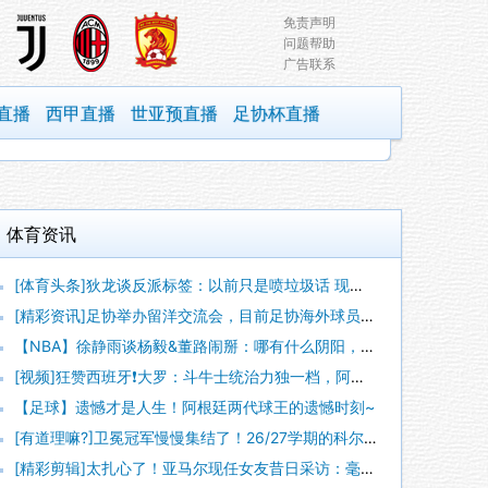
免责声明
问题帮助
广告联系
直播
西甲直播
世亚预直播
足协杯直播
体育资讯
[体育头条]狄龙谈反派标签：以前只是喷垃圾话 现在我用它来展
[精彩资讯]足协举办留洋交流会，目前足协海外球员专版收录12
【NBA】徐静雨谈杨毅&董路闹掰：哪有什么阴阳，各自表达看法
[视频]狂赞西班牙❗大罗：斗牛士统治力独一档，阿根廷有梅西也
【足球】遗憾才是人生！阿根廷两代球王的遗憾时刻~
[有道理嘛?]卫冕冠军慢慢集结了！26/27学期的科尔尼开学
[精彩剪辑]太扎心了！亚马尔现任女友昔日采访：毫无疑问更喜欢