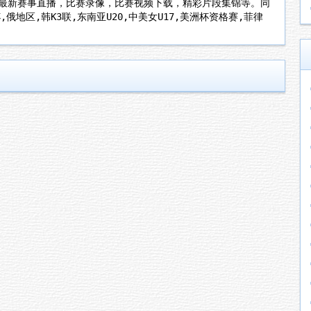
的最新赛事直播，比赛录像，比赛视频下载，精彩片段集锦等。同
俄地区,韩K3联,东南亚U20,中美女U17,美洲杯资格赛,菲律