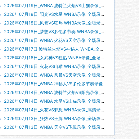
2026年07月19日_WNBA 波特兰火焰VS山猫录像_全场录像【视频集锦】
2026年07月18日_阳光VS水星 WNBA录像_全场录像【全场回放】
2026年07月18日_风暴VS狂热 WNBA录像_全场录像【全场回放】
2026年07月18日_梦想VS多伦多节奏 WNBA录像_全场录像【高清回放】
2026年07月18日_WNBA 火花VS天空录像_全场录像【高清回放】
2026年07月17日 波特兰火焰VS神秘人 WNBA_全场录像【全场回放】
2026年07月16日_女武神VS狂热 WNBA录像_全场录像【高清回放】
2026年07月16日_火花VS山猫 WNBA录像_全场录像【高清回放】
2026年07月16日_WNBA 风暴VS天空录像_全场录像【高清回放】
2026年07月15日_WNBA 神秘人VS多伦多节奏录像_全场录像【视频集锦】
2026年07月14日_WNBA 波特兰火焰VS阳光录像_高清录像【全场回放】
2026年07月14日_WNBA 水星VS山猫录像_全场录像【高清回放】
2026年07月14日_火花VS梦想 WNBA录像_高清录像【全场回放】
2026年07月13日_狂热VS王牌 WNBA录像_全场录像【全场回放】
2026年07月13日_WNBA 天空VS飞翼录像_全场录像【视频集锦】