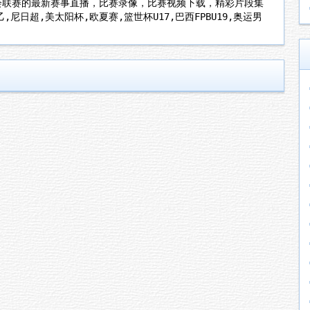
会联赛的最新赛事直播，比赛录像，比赛视频下载，精彩片段集
尼日超,美太阳杯,欧夏赛,篮世杯U17,巴西FPBU19,奥运男