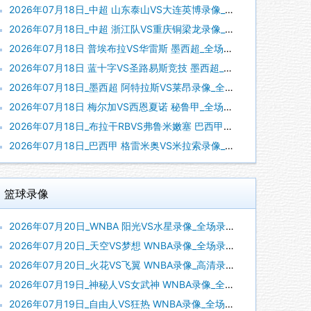
2026年07月18日_中超 山东泰山VS大连英博录像_全场录像【视频集锦】
2026年07月18日_中超 浙江队VS重庆铜梁龙录像_高清录像【全场回放】
2026年07月18日 普埃布拉VS华雷斯 墨西超_全场录像【视频集锦】
2026年07月18日 蓝十字VS圣路易斯竞技 墨西超_全场录像【全场回放】
2026年07月18日_墨西超 阿特拉斯VS莱昂录像_全场录像【全场回放】
2026年07月18日 梅尔加VS西恩夏诺 秘鲁甲_全场录像【视频集锦】
2026年07月18日_布拉干RBVS弗鲁米嫩塞 巴西甲录像_全场录像【高清回放】
2026年07月18日_巴西甲 格雷米奥VS米拉索录像_高清录像【全场回放】
篮球录像
2026年07月20日_WNBA 阳光VS水星录像_全场录像【视频集锦】
2026年07月20日_天空VS梦想 WNBA录像_全场录像【全场回放】
2026年07月20日_火花VS飞翼 WNBA录像_高清录像【全场回放】
2026年07月19日_神秘人VS女武神 WNBA录像_全场录像【视频集锦】
2026年07月19日_自由人VS狂热 WNBA录像_全场录像【视频集锦】